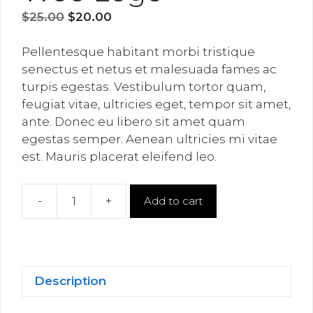
Original
Current
$
25.00
$
20.00
price
price
was:
is:
Pellentesque habitant morbi tristique
$25.00.
$20.00.
senectus et netus et malesuada fames ac
turpis egestas. Vestibulum tortor quam,
feugiat vitae, ultricies eget, tempor sit amet,
ante. Donec eu libero sit amet quam
egestas semper. Aenean ultricies mi vitae
est. Mauris placerat eleifend leo.
-
+
Add to cart
Woo
Logo
quantity
Description