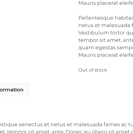
Mauris placerat eleif
Pellentesque habitan
netus et malesuada f
Vestibulum tortor qua
tempor sit amet, ant
quam egestas semper.
Mauris placerat eleif
Out of stock
formation
istique senectus et netus et malesuada fames ac tu
eget, tempor sit amet, ante. Donec eu libero sit a