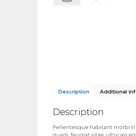
Description
Additional in
Description
Pellentesque habitant morbi tr
quam, feugiat vitae, ultricies 