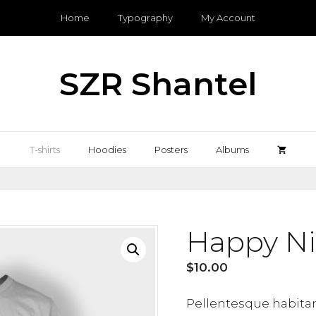
Home
Typography
My Account
SZR Shantel
T-shirts
Hoodies
Posters
Albums
Happy Ni
$
10.00
Pellentesque habitan