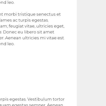
end leo.
t morbi tristique senectus et
ames ac turpis egestas.
m, feugiat vitae, ultricies eget,
e. Donec eu libero sit amet
 Aenean ultricies mi vitae est.
end leo.
rpis egestas. Vestibulum tortor
met quam egestas semper. Aenean